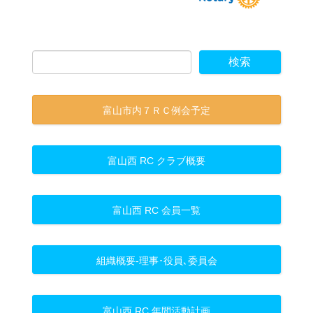
富山市内７ＲＣ例会予定
富山西 RC クラブ概要
富山西 RC 会員一覧
組織概要-理事･役員､委員会
富山西 RC 年間活動計画