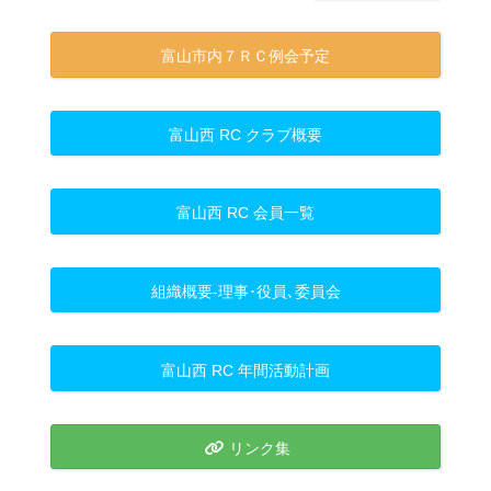
富山市内７ＲＣ例会予定
富山西 RC クラブ概要
富山西 RC 会員一覧
組織概要-理事･役員､委員会
富山西 RC 年間活動計画
リンク集