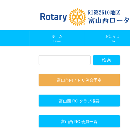
ホーム
お知らせ
Home
Info
富山市内７ＲＣ例会予定
富山西 RC クラブ概要
富山西 RC 会員一覧