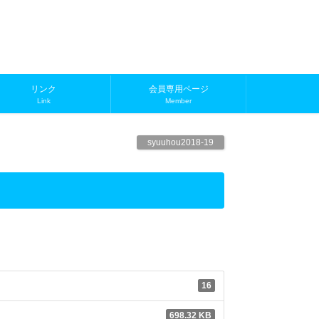
リンク
会員専用ページ
Link
Member
syuuhou2018-19
16
698.32 KB