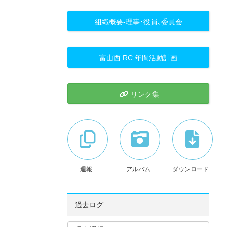
組織概要-理事･役員､委員会
富山西 RC 年間活動計画
リンク集
週報
アルバム
ダウンロード
過去ログ