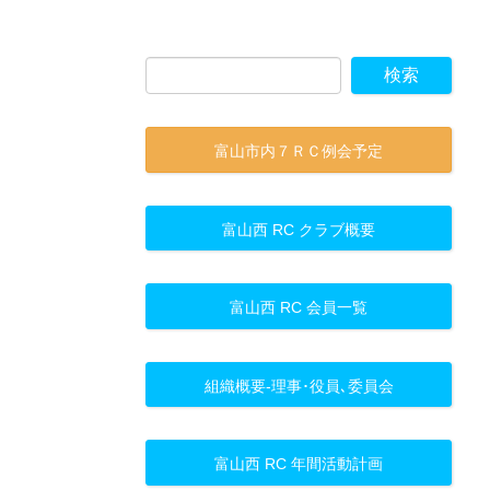
富山市内７ＲＣ例会予定
富山西 RC クラブ概要
富山西 RC 会員一覧
組織概要-理事･役員､委員会
富山西 RC 年間活動計画