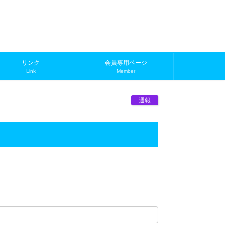
リンク
会員専用ページ
Link
Member
週報
。